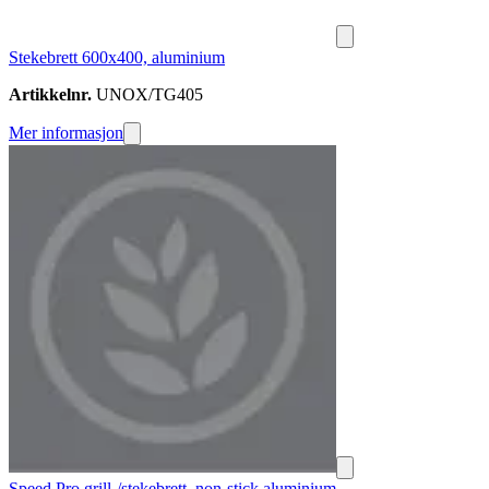
Stekebrett 600x400, aluminium
Artikkelnr.
UNOX/TG405
Mer informasjon
Speed.Pro grill-/stekebrett, non-stick aluminium