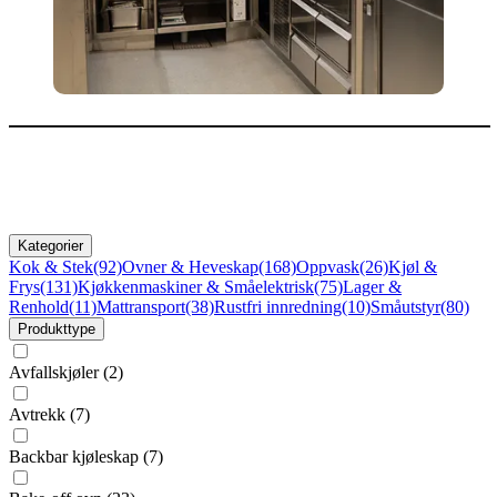
Kategorier
Kok & Stek
(92)
Ovner & Heveskap
(168)
Oppvask
(26)
Kjøl &
Frys
(131)
Kjøkkenmaskiner & Småelektrisk
(75)
Lager &
Renhold
(11)
Mattransport
(38)
Rustfri innredning
(10)
Småutstyr
(80)
Produkttype
Avfallskjøler
(2)
Avtrekk
(7)
Backbar kjøleskap
(7)