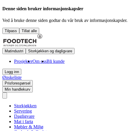
Denne siden bruker informasjonskapsler
Ved å bruke denne siden godtar du vår bruk av informasjonskapsler.
Tilpass
Tillat alle
Matindustri
Storkjøkken og dagligvare
Prosjekter
Om oss
Bli kunde
Logg inn
Ønskeliste
Prisforespørsel
Min handlekurv
Storkjøkken
Servering
Dagligvare
Mat i farta
Møbler & Miljø