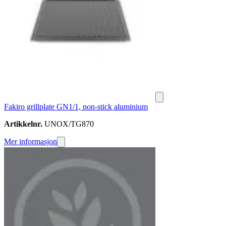
Fakiro grillplate GN1/1, non-stick aluminium
Artikkelnr.
UNOX/TG870
Mer informasjon