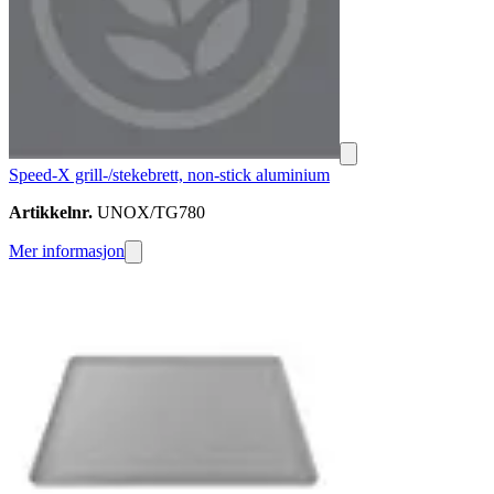
Speed-X grill-/stekebrett, non-stick aluminium
Artikkelnr.
UNOX/TG780
Mer informasjon