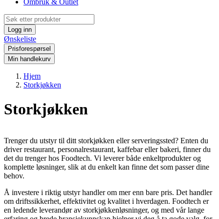
Ombruk & Outlet
Logg inn
Ønskeliste
Prisforespørsel
Min handlekurv
Hjem
Storkjøkken
Storkjøkken
Trenger du utstyr til ditt storkjøkken eller serveringssted? Enten du
driver restaurant, personalrestaurant, kaffebar eller bakeri, finner du
det du trenger hos Foodtech. Vi leverer både enkeltprodukter og
komplette løsninger, slik at du enkelt kan finne det som passer dine
behov.
Å investere i riktig utstyr handler om mer enn bare pris. Det handler
om driftssikkerhet, effektivitet og kvalitet i hverdagen. Foodtech er
en ledende leverandør av storkjøkkenløsninger, og med vår lange
erfaring og brede bransjekunnskap hjelper vi deg å ta gode valg, for