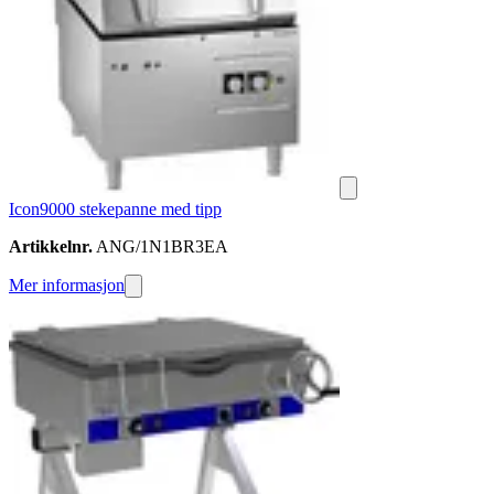
Icon9000 stekepanne med tipp
Artikkelnr.
ANG/1N1BR3EA
Mer informasjon