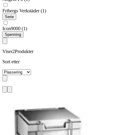
Fribergs Verkstäder
(1)
Serie
Icon9000
(1)
Spenning
Viser
2
Produkter
Sort etter