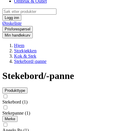
Ombruk & Outlet
Logg inn
Ønskeliste
Prisforespørsel
Min handlekurv
Hjem
Storkjøkken
Kok & Stek
Stekebord/-panne
Stekebord/-panne
Produkttype
Stekebord
(1)
Stekepanne
(1)
Merke
Angelo Po
(1)