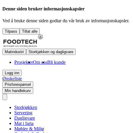
Denne siden bruker informasjonskapsler
Ved å bruke denne siden godtar du vår bruk av informasjonskapsler.
Tilpass
Tillat alle
Matindustri
Storkjøkken og dagligvare
Prosjekter
Om oss
Bli kunde
Logg inn
Ønskeliste
Prisforespørsel
Min handlekurv
Storkjøkken
Servering
Dagligvare
Mat i farta
Møbler & Miljø