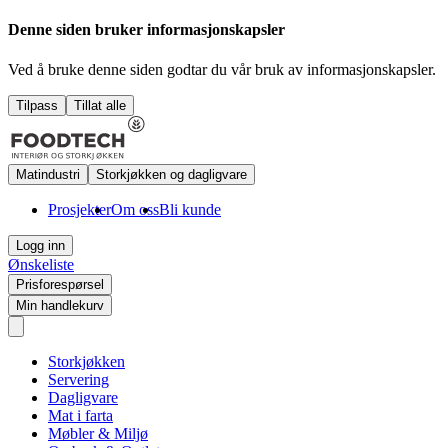
Denne siden bruker informasjonskapsler
Ved å bruke denne siden godtar du vår bruk av informasjonskapsler.
Tilpass
Tillat alle
Matindustri
Storkjøkken og dagligvare
Prosjekter
Om oss
Bli kunde
Logg inn
Ønskeliste
Prisforespørsel
Min handlekurv
Storkjøkken
Servering
Dagligvare
Mat i farta
Møbler & Miljø