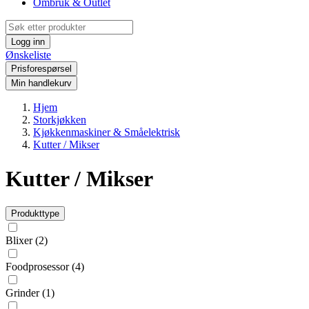
Ombruk & Outlet
Logg inn
Ønskeliste
Prisforespørsel
Min handlekurv
Hjem
Storkjøkken
Kjøkkenmaskiner & Småelektrisk
Kutter / Mikser
Kutter / Mikser
Produkttype
Blixer
(2)
Foodprosessor
(4)
Grinder
(1)