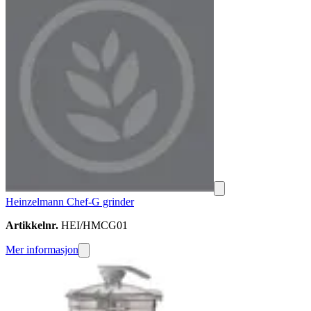
Heinzelmann Chef-G grinder
Artikkelnr.
HEI/HMCG01
Mer informasjon