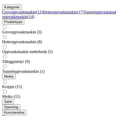
Kategorier
Grovoppvaskmaskin
(12)
Hetteoppvaskmaskin
(17)
Tunneloppvaskmas
oppvaskmaskin
(14)
Produkttype
Grovoppvaskmaskin
(3)
Hetteoppvaskmaskin
(8)
Oppvaskmaskin underbenk
(5)
Tilleggsutstyr
(9)
Tunneloppvaskmaskin
(1)
Merke
Krupps
(15)
Meiko
(11)
Serie
Spenning
Kurvstørrelse