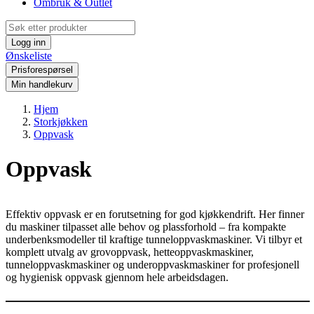
Ombruk & Outlet
Logg inn
Ønskeliste
Prisforespørsel
Min handlekurv
Hjem
Storkjøkken
Oppvask
Oppvask
Effektiv oppvask er en forutsetning for god kjøkkendrift. Her finner
du maskiner tilpasset alle behov og plassforhold – fra kompakte
underbenksmodeller til kraftige tunneloppvaskmaskiner. Vi tilbyr et
komplett utvalg av grovoppvask, hetteoppvaskmaskiner,
tunneloppvaskmaskiner og underoppvaskmaskiner for profesjonell
og hygienisk oppvask gjennom hele arbeidsdagen.