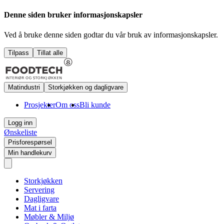
Denne siden bruker informasjonskapsler
Ved å bruke denne siden godtar du vår bruk av informasjonskapsler.
Tilpass
Tillat alle
Matindustri
Storkjøkken og dagligvare
Prosjekter
Om oss
Bli kunde
Logg inn
Ønskeliste
Prisforespørsel
Min handlekurv
Storkjøkken
Servering
Dagligvare
Mat i farta
Møbler & Miljø