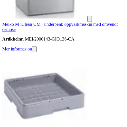
Meiko M-iClean UM+ underbenk oppvaskmaskin med omvendt
osmose
Artikkelnr.
MEI/2000143-GIO136-CA
Mer informasjon