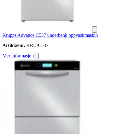
Krupps Advance C537 underbenk oppvaskmaskin
Artikkelnr.
KRU/C537
Mer informasjon