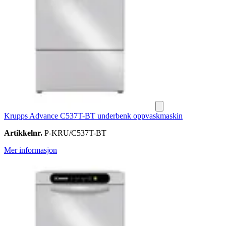
Krupps Advance C537T-BT underbenk oppvaskmaskin
Artikkelnr.
P-KRU/C537T-BT
Mer informasjon