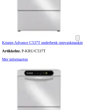
Krupps Advance C537T underbenk oppvaskmaskin
Artikkelnr.
P-KRU/C537T
Mer informasjon