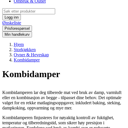
Ombruk & Outlet
Logg inn
Ønskeliste
Prisforespørsel
Min handlekurv
Hjem
Storkjøkken
Ovner & Heveskap
Kombidamper
Kombidamper
Kombidamperen lar deg tilberede mat ved bruk av damp, varmluft
eller en kombinasjon av begge - tilpasset dine behov. Det optimale
valget for en rekke matlagingsoppgaver, inkludert baking, steking,
dampkoking, oppvarming og mye mer.
Kombidamperen finjusteres for nøyaktig kontroll av fuktighet,
temperatur og tilberedningstid, som sikrer høy presisjon i
matlagingen. Fordelene ved bruk av kombi-ovn er reduserte