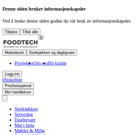
Denne siden bruker informasjonskapsler
Ved å bruke denne siden godtar du vår bruk av informasjonskapsler.
Tilpass
Tillat alle
Matindustri
Storkjøkken og dagligvare
Prosjekter
Om oss
Bli kunde
Logg inn
Ønskeliste
Prisforespørsel
Min handlekurv
Storkjøkken
Servering
Dagligvare
Mat i farta
Møbler & Miljø